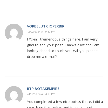
VORBELUTR IOPERBIR
12/02/2024 AT 9:50 PM
F*ckin¦ tremendous things here. I am very
glad to see your post. Thanks a lot and i am
looking ahead to touch you. Will you please
drop me a e-mail?
RTP BOTAKEMPIRE
24/02/2024 AT 4:10 PM
You completed a few nice points there. I did a
search on the matter and found a good