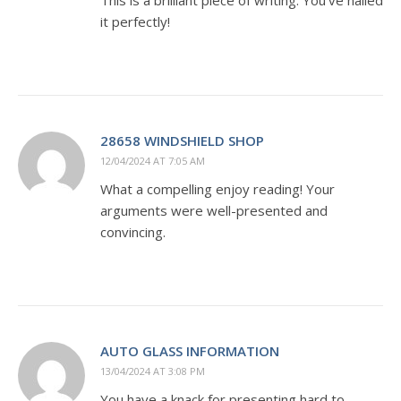
it perfectly!
28658 WINDSHIELD SHOP
12/04/2024 AT 7:05 AM
What a compelling enjoy reading! Your
arguments were well-presented and
convincing.
AUTO GLASS INFORMATION
13/04/2024 AT 3:08 PM
You have a knack for presenting hard to