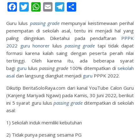
Facebook
Twitter
WhatsApp
Email
Telegram
Share
Guru lulus
passing grade
mempunyai keistimewaan perihal
penempatan di sekolah asal, tentu ini menjadi hal yang
paling diinginkan. Diketahui pada pendaftaran
PPPK
2022
guru honorer
lulus
passing grade
tapi tidak dapat
formasi karena kalah saing dengan peserta peraih nilai
tertinggi. Oleh karena itu, ada beberapa syarat
bagi
guru
lulus
passing grade
100% ditempatkan di
sekolah
asal
dan langsung diangkat menjadi
guru
PPPK 2022.
Dikutip BeritaSoloRaya.com dari kanal YouTube Calon Guru
(Kanjeng Mariyadi Ngawi) pada Kamis, 30 Juni 2022, berikut
ini 5 syarat guru lulus
passing grade
ditempatkan di sekolah
asal:
1) Sekolah induk memiliki kebutuhan
2) Tidak punya pesaing sesama PG