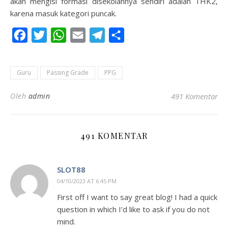
akan mengisi formasi disekolahnya sendiri adalah THK2,
karena masuk kategori puncak.
Facebook
Twitter
WhatsApp
Email
Telegram
Share
Guru
Passing Grade
PPG
Oleh
admin
491 Komentar
491 KOMENTAR
SLOT88
04/10/2023 AT 6:45 PM
First off I want to say great blog! I had a quick
question in which I’d like to ask if you do not
mind.