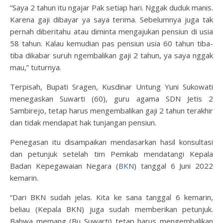
“Saya 2 tahun itu ngajar Pak setiap hari. Nggak duduk manis.
Karena gaji dibayar ya saya terima. Sebelumnya juga tak
pernah diberitahu atau diminta mengajukan pensiun di usia
58 tahun. Kalau kemudian pas pensiun usia 60 tahun tiba-
tiba dikabar suruh ngembalikan gaji 2 tahun, ya saya nggak
mau,” tuturnya.
Terpisah, Bupati Sragen, Kusdinar Untung Yuni Sukowati
menegaskan Suwarti (60), guru agama SDN Jetis 2
Sambirejo, tetap harus mengembalikan gaji 2 tahun terakhir
dan tidak mendapat hak tunjangan pensiun.
Penegasan itu disampaikan mendasarkan hasil konsultasi
dan petunjuk setelah tim Pemkab mendatangi Kepala
Badan Kepegawaian Negara (
BKN
) tanggal 6 Juni 2022
kemarin.
“Dari BKN sudah jelas. Kita ke sana tanggal 6 kemarin,
beliau (Kepala BKN) juga sudah memberikan petunjuk.
Bahwa memang (Bu Suwarti) tetap harus mengembalikan