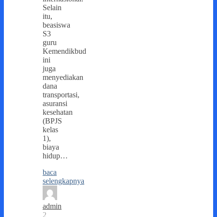
Selain
itu,
beasiswa
S3
guru
Kemendikbud
ini
juga
menyediakan
dana
transportasi,
asuransi
kesehatan
(BPJS
kelas
1),
biaya
hidup…
baca
selengkapnya
admin
2