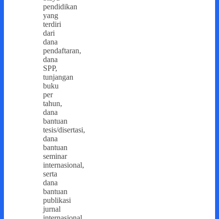
pendidikan
yang
terdiri
dari
dana
pendaftaran,
dana
SPP,
tunjangan
buku
per
tahun,
dana
bantuan
tesis/disertasi,
dana
bantuan
seminar
internasional,
serta
dana
bantuan
publikasi
jurnal
internasional.