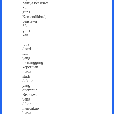
halnya beasiswa
S2
guru
Kemendikbud,
beasiswa
S3
guru
kali
ini
juga
disedakan
full
yang
menanggung
keperluan
biaya
studi
doktor
yang
ditempuh.
Beasiswa
yang
diberikan
mencakup
biaya