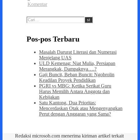
Komentar
Pos-pos Terbaru
Masalah Darurat Literasi dan Numerasi
Menjelang UAS
ULD Kemenag: Niat Mulia, Persiapan
Merangkak, Dampaknya….?
Gaji Buncit, Beban Buncit: Ngobrolin
Keadilan Proyek Pendidikan
PGRI vs MBG: Ketika Serikat Guru
Harus Memilih Antara Anggota dan
Kebijakan
Satu Kantong, Dua Prioritas:
Mencerdaskan Otak atau Mengenyangkan
Perut dengan Anggaran yang Sama?
Redaksi microsob.com menerima kiriman artikel terkait