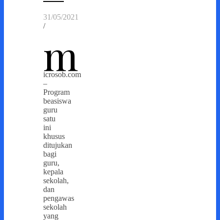
31/05/2021
/
m
icrosob.com
–
Program
beasiswa
guru
satu
ini
khusus
ditujukan
bagi
guru,
kepala
sekolah,
dan
pengawas
sekolah
yang