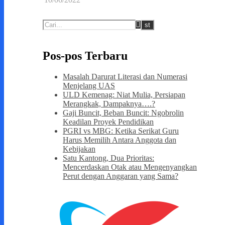
Pos-pos Terbaru
Masalah Darurat Literasi dan Numerasi
Menjelang UAS
ULD Kemenag: Niat Mulia, Persiapan
Merangkak, Dampaknya….?
Gaji Buncit, Beban Buncit: Ngobrolin
Keadilan Proyek Pendidikan
PGRI vs MBG: Ketika Serikat Guru
Harus Memilih Antara Anggota dan
Kebijakan
Satu Kantong, Dua Prioritas:
Mencerdaskan Otak atau Mengenyangkan
Perut dengan Anggaran yang Sama?