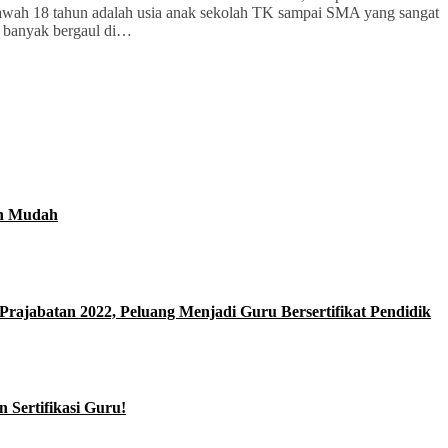
 bawah 18 tahun adalah usia anak sekolah TK sampai SMA yang sangat
h banyak bergaul di…
an Mudah
rajabatan 2022, Peluang Menjadi Guru Bersertifikat Pendidik
Sertifikasi Guru!