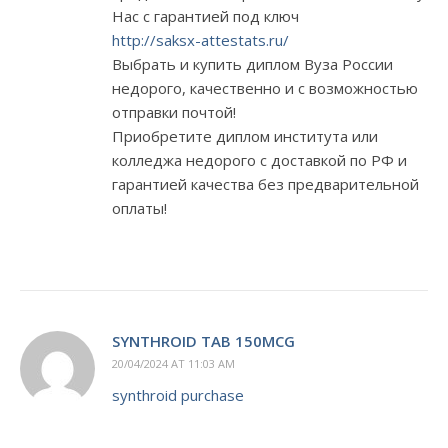
Нас с гарантией под ключ
http://saksx-attestats.ru/
Выбрать и купить диплом Вуза России
недорого, качественно и с возможностью
отправки почтой!
Приобретите диплом института или
колледжа недорого с доставкой по РФ и
гарантией качества без предварительной
оплаты!
SYNTHROID TAB 150MCG
20/04/2024 AT 11:03 AM
synthroid purchase