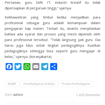
Pertanian, guru SMK IT, industri kreatif itu tidak
dipersiapkan di perguruan tinggi,” ujarnya.
Kekhawatiran yang timbul ketika menjadikan para
profesional sebagai guru adalah kemampuan dalam
pengajaran tiap materi. Terkait itu, Ananto menjelaskan
bahwa ada syarat dan proses yang mesti dipenuhi oleh
para profesional tersebut. “Tidak langsung jadi guru. Dia
harus juga lulus untuk tingkat pedagogiknya. Kuatkan
pedagogiknya sehingga bisa seperti guru mengajar di
kelas,” ujarnya. (koranjakarta)
Facebook
Twitter
WhatsApp
Email
Telegram
Share
MGMP
Pemebelajaran di Kelas
Proses Pembelajaran
Oleh
admin
1,420 Komentar