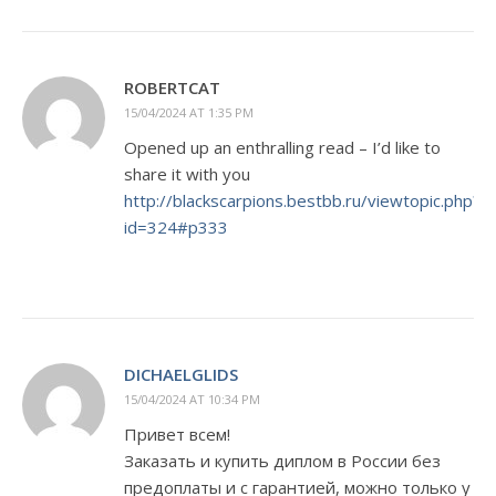
ROBERTCAT
15/04/2024 AT 1:35 PM
Opened up an enthralling read – I’d like to
share it with you
http://blackscarpions.bestbb.ru/viewtopic.php?
id=324#p333
DICHAELGLIDS
15/04/2024 AT 10:34 PM
Привет всем!
Заказать и купить диплом в России без
предоплаты и с гарантией, можно только у