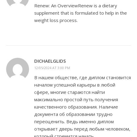
Renew: An OverviewRenew is a dietary
supplement that is formulated to help in the
weight loss process.
DICHAELGLIDS
12/05/2024 AT 3:00 PM
В нашем обществе, где диплом становится
началом успешной карьеры в любой
сфере, многие стараются найти
максимально простой путь получения
качественного образования. Наличие
документа об образовании трудно
переоценить. Ведь именно диплом
открывает дверь перед любым человеком,
который стремится начать