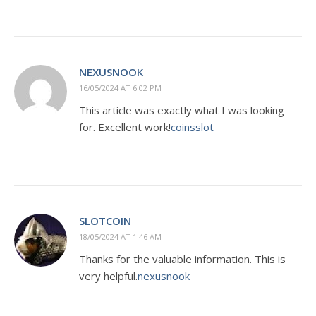
NEXUSNOOK
16/05/2024 AT 6:02 PM
This article was exactly what I was looking
for. Excellent work!
coinsslot
SLOTCOIN
18/05/2024 AT 1:46 AM
Thanks for the valuable information. This is
very helpful.
nexusnook