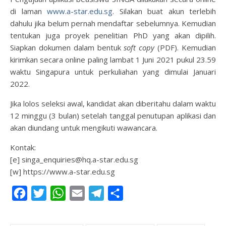
di laman
www.a-star.edu.sg
. Silakan buat akun terlebih
dahulu jika belum pernah mendaftar sebelumnya. Kemudian
tentukan juga proyek penelitian PhD yang akan dipilih.
Siapkan dokumen dalam bentuk
soft copy
(PDF). Kemudian
kirimkan secara online paling lambat 1 Juni 2021 pukul 23.59
waktu Singapura untuk perkuliahan yang dimulai Januari
2022.
Jika lolos seleksi awal, kandidat akan diberitahu dalam waktu
12 minggu (3 bulan) setelah tanggal penutupan aplikasi dan
akan diundang untuk mengikuti wawancara.
Kontak:
[e] singa_enquiries@hq.a-star.edu.sg
[w] https://www.a-star.edu.sg
Facebook
Twitter
WhatsApp
Email
Telegram
Share