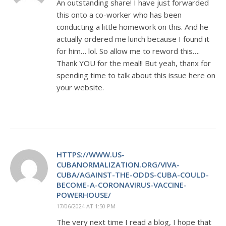
An outstanding share! I have just forwarded
this onto a co-worker who has been
conducting a little homework on this. And he
actually ordered me lunch because I found it
for him… lol. So allow me to reword this….
Thank YOU for the meal!! But yeah, thanx for
spending time to talk about this issue here on
your website.
HTTPS://WWW.US-
CUBANORMALIZATION.ORG/VIVA-
CUBA/AGAINST-THE-ODDS-CUBA-COULD-
BECOME-A-CORONAVIRUS-VACCINE-
POWERHOUSE/
17/06/2024 AT 1:50 PM
The very next time I read a blog, I hope that