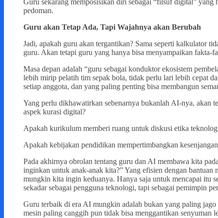
Guru sekarang memposisikan diri sebagai “filsuf digital” yan
pedoman.
Guru akan Tetap Ada, Tapi Wajahnya akan Berubah
Jadi, apakah guru akan tergantikan? Sama seperti kalkulator t
guru. Akan tetapi guru yang hanya bisa menyampaikan fakta-fakta
Masa depan adalah “guru sebagai konduktor ekosistem pembelaja
lebih mirip pelatih tim sepak bola, tidak perlu lari lebih cepat
setiap anggota, dan yang paling penting bisa membangun seman
Yang perlu dikhawatirkan sebenarnya bukanlah AI-nya, akan te
aspek kurasi digital?
Apakah kurikulum memberi ruang untuk diskusi etika teknolog
Apakah kebijakan pendidikan mempertimbangkan kesenjangan 
Pada akhirnya obrolan tentang guru dan AI membawa kita pada 
inginkan untuk anak-anak kita?” Yang efisien dengan bantuan
mungkin kita ingin keduanya. Hanya saja untuk mencapai itu s
sekadar sebagai pengguna teknologi, tapi sebagai pemimpin pe
Guru terbaik di era AI mungkin adalah bukan yang paling jago
mesin paling canggih pun tidak bisa menggantikan senyuman le