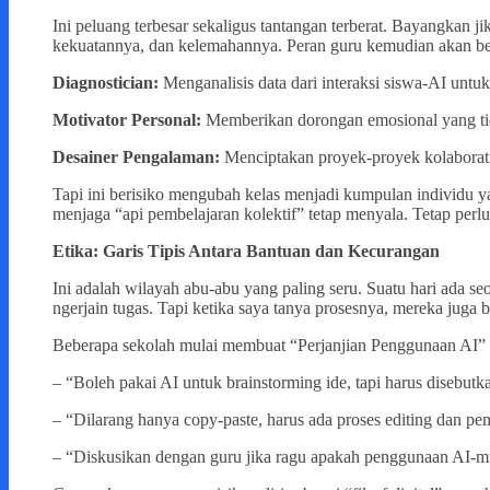
Ini peluang terbesar sekaligus tantangan terberat. Bayangkan j
kekuatannya, dan kelemahannya. Peran guru kemudian akan berge
Diagnostician:
Menganalisis data dari interaksi siswa-AI unt
Motivator Personal:
Memberikan dorongan emosional yang tid
Desainer Pengalaman:
Menciptakan proyek-proyek kolaborati
Tapi ini berisiko mengubah kelas menjadi kumpulan individu ya
menjaga “api pembelajaran kolektif” tetap menyala. Tetap perlu
Etika: Garis Tipis Antara Bantuan dan Kecurangan
Ini adalah wilayah abu-abu yang paling seru. Suatu hari ada s
ngerjain tugas. Tapi ketika saya tanya prosesnya, mereka juga b
Beberapa sekolah mulai membuat “Perjanjian Penggunaan AI” be
– “Boleh pakai AI untuk brainstorming ide, tapi harus disebu
– “Dilarang hanya copy-paste, harus ada proses editing dan pem
– “Diskusikan dengan guru jika ragu apakah penggunaan AI-mu