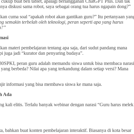
 cukup buat beli tablet, apalagi berlangganan ChatGPT Plus. Dan tak
nya diskusi sama robot, saya sebagai orang tua harus ngapain dong?”
u bukan cuma soal “apakah robot akan gantikan guru?” Itu pertanyaan yan
 semakin terbelah oleh teknologi, peran seperti apa yang harus
n?”
masi
ilkan materi pembelajaran tentang apa saja, dari sudut pandang mana
pi juga jadi “kurator dan penyaring budaya”.
 G30SPKI, peran guru adalah memandu siswa untuk bisa membaca narasi
 yang berbeda? Nilai apa yang terkandung dalam setiap versi? Mana
anjir informasi yang bisa membawa siswa ke mana saja.
ah Ada
ng kali elitis. Terlalu banyak webinar dengan narasi “Guru harus melek
a, bahkan buat konten pembelajaran interaktif. Biasanya di kota besar