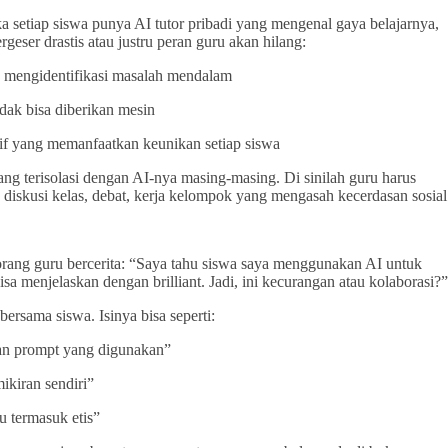
ika setiap siswa punya AI tutor pribadi yang mengenal gaya belajarnya,
ser drastis atau justru peran guru akan hilang:
uk mengidentifikasi masalah mendalam
ak bisa diberikan mesin
f yang memanfaatkan keunikan setiap siswa
ng terisolasi dengan AI-nya masing-masing. Di sinilah guru harus
 diskusi kelas, debat, kerja kelompok yang mengasah kecerdasan sosial
eorang guru bercerita: “Saya tahu siswa saya menggunakan AI untuk
isa menjelaskan dengan brilliant. Jadi, ini kecurangan atau kolaborasi?”
rsama siswa. Isinya bisa seperti:
tkan prompt yang digunakan”
ikiran sendiri”
 termasuk etis”