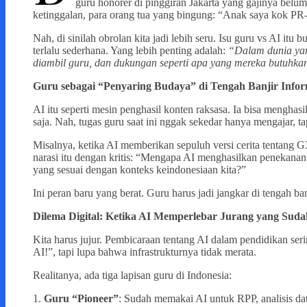
guru honorer di pinggiran Jakarta yang gajinya belum
ketinggalan, para orang tua yang bingung: “Anak saya kok PR-
Nah, di sinilah obrolan kita jadi lebih seru. Isu guru vs AI it
terlalu sederhana. Yang lebih penting adalah:
“Dalam dunia yang
diambil guru, dan dukungan seperti apa yang mereka butuhka
Guru sebagai “Penyaring Budaya” di Tengah Banjir Infor
AI itu seperti mesin penghasil konten raksasa. Ia bisa menghas
saja. Nah, tugas guru saat ini nggak sekedar hanya mengajar, ta
Misalnya, ketika AI memberikan sepuluh versi cerita tentang
narasi itu dengan kritis: “Mengapa AI menghasilkan penekanan
yang sesuai dengan konteks keindonesiaan kita?”
Ini peran baru yang berat. Guru harus jadi jangkar di tengah b
Dilema Digital: Ketika AI Memperlebar Jurang yang Sud
Kita harus jujur. Pembicaraan tentang AI dalam pendidikan seri
AI!”, tapi lupa bahwa infrastrukturnya tidak merata.
Realitanya, ada tiga lapisan guru di Indonesia:
1.
Guru “Pioneer”
: Sudah memakai AI untuk RPP, analisis dat