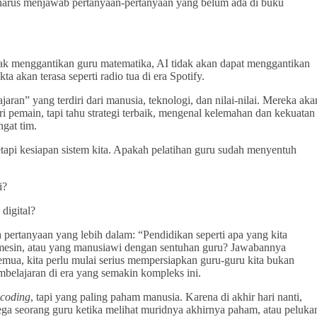
g harus menjawab pertanyaan-pertanyaan yang belum ada di buku
idak menggantikan guru matematika, AI tidak akan dapat menggantikan
 akan terasa seperti radio tua di era Spotify.
ran” yang terdiri dari manusia, teknologi, dan nilai-nilai. Mereka aka
 dari pemain, tapi tahu strategi terbaik, mengenal kelemahan dan kekuatan
gat tim.
tapi kesiapan sistem kita. Apakah pelatihan guru sudah menyentuh
i?
digital?
pertanyaan yang lebih dalam: “Pendidikan seperti apa yang kita
 mesin, atau yang manusiawi dengan sentuhan guru? Jawabannya
emua, kita perlu mulai serius mempersiapkan guru-guru kita bukan
mbelajaran di era yang semakin kompleks ini.
coding
, tapi yang paling paham manusia. Karena di akhir hari nanti,
ga seorang guru ketika melihat muridnya akhirnya paham, atau peluka