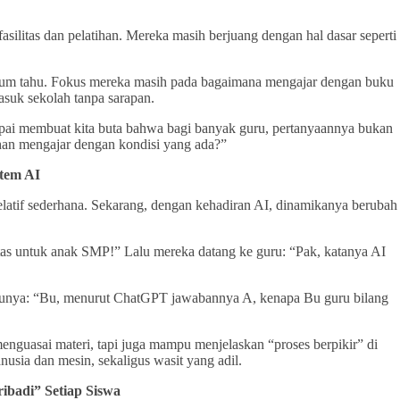
fasilitas dan pelatihan. Mereka masih berjuang dengan hal dasar seperti
um tahu. Fokus mereka masih pada bagaimana mengajar dengan buku
suk sekolah tanpa sarapan.
sampai membuat kita buta bahwa bagi banyak guru, pertanyaannya bukan
an mengajar dengan kondisi yang ada?”
tem AI
relatif sederhana. Sekarang, dengan kehadiran AI, dinamikanya berubah
vitas untuk anak SMP!” Lalu mereka datang ke guru: “Pak, katanya AI
unya: “Bu, menurut ChatGPT jawabannya A, kenapa Bu guru bilang
menguasai materi, tapi juga mampu menjelaskan “proses berpikir” di
anusia dan mesin, sekaligus wasit yang adil.
ibadi” Setiap Siswa