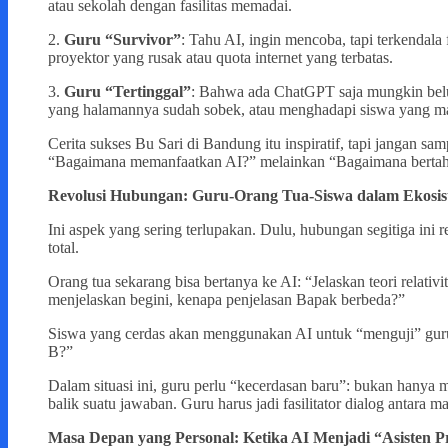
atau sekolah dengan fasilitas memadai.
2.
Guru “Survivor”
: Tahu AI, ingin mencoba, tapi terkendala 
proyektor yang rusak atau quota internet yang terbatas.
3.
Guru “Tertinggal”
: Bahwa ada ChatGPT saja mungkin bel
yang halamannya sudah sobek, atau menghadapi siswa yang ma
Cerita sukses Bu Sari di Bandung itu inspiratif, tapi jangan 
“Bagaimana memanfaatkan AI?” melainkan “Bagaimana bertah
Revolusi Hubungan: Guru-Orang Tua-Siswa dalam Ekosis
Ini aspek yang sering terlupakan. Dulu, hubungan segitiga ini 
total.
Orang tua sekarang bisa bertanya ke AI: “Jelaskan teori relati
menjelaskan begini, kenapa penjelasan Bapak berbeda?”
Siswa yang cerdas akan menggunakan AI untuk “menguji” gur
B?”
Dalam situasi ini, guru perlu “kecerdasan baru”: bukan hanya 
balik suatu jawaban. Guru harus jadi fasilitator dialog antara m
Masa Depan yang Personal: Ketika AI Menjadi “Asisten Pr