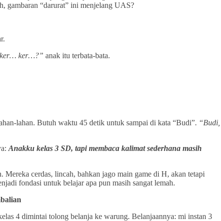
sih, gambaran “darurat” ini menjelang UAS?
r.
ker… ker…?”
anak itu terbata-bata.
ahan-lahan. Butuh waktu 45 detik untuk sampai di kata “Budi”.
“Budi,
ya:
Anakku kelas 3 SD, tapi membaca kalimat sederhana masih
doh. Mereka cerdas, lincah, bahkan jago main game di H, akan tetapi
i fondasi untuk belajar apa pun masih sangat lemah.
balian
kelas 4 dimintai tolong belanja ke warung. Belanjaannya: mi instan 3