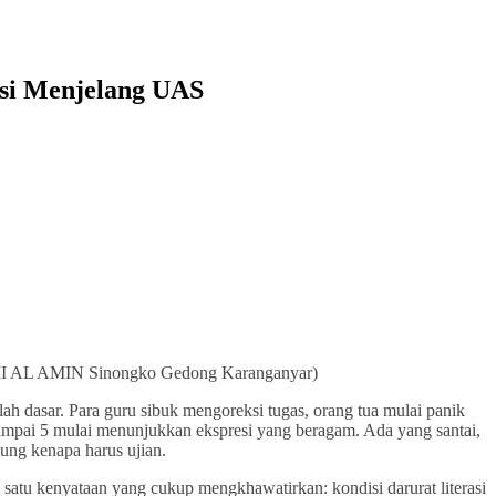
asi Menjelang UAS
I AL AMIN Sinongko Gedong Karanganyar)
lah dasar. Para guru sibuk mengoreksi tugas, orang tua mulai panik
sampai 5 mulai menunjukkan ekspresi yang beragam. Ada yang santai,
ung kenapa harus ujian.
da satu kenyataan yang cukup mengkhawatirkan: kondisi darurat literasi