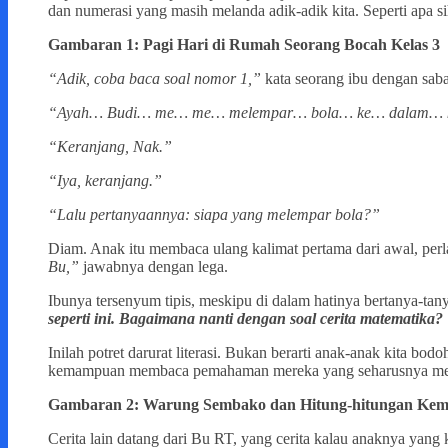
dan numerasi yang masih melanda adik-adik kita. Seperti apa 
Gambaran 1: Pagi Hari di Rumah Seorang Bocah Kelas 3
“Adik, coba baca soal nomor 1,”
kata seorang ibu dengan saba
“Ayah… Budi… me… me… melempar… bola… ke… dalam… 
“Keranjang, Nak.”
“Iya, keranjang.”
“Lalu pertanyaannya: siapa yang melempar bola?”
Diam. Anak itu membaca ulang kalimat pertama dari awal, perl
Bu,”
jawabnya dengan lega.
Ibunya tersenyum tipis, meskipu di dalam hatinya bertanya-tan
seperti ini. Bagaimana nanti dengan soal cerita matematika?
Inilah potret darurat literasi. Bukan berarti anak-anak kita bo
kemampuan membaca pemahaman mereka yang seharusnya menjad
Gambaran 2: Warung Sembako dan Hitung-hitungan Kem
Cerita lain datang dari Bu RT, yang cerita kalau anaknya yang 