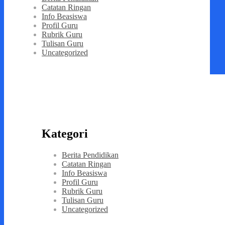
Catatan Ringan
Info Beasiswa
Profil Guru
Rubrik Guru
Tulisan Guru
Uncategorized
Kategori
Berita Pendidikan
Catatan Ringan
Info Beasiswa
Profil Guru
Rubrik Guru
Tulisan Guru
Uncategorized