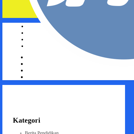
Kategori
Berita Pendidikan