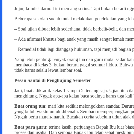
Jujur, kondisi darurat ini memang serius. Tapi bukan berarti ng
Beberapa sekolah sudah mulai melakukan pendekatan yang lebi
– Soal ujian dibuat lebih sederhana, tidak berbelit-belit, dan
– Ada afirmasi khusus bagi anak yang masih sangat lemah me
– Remedial tidak lagi dianggap hukuman, tapi menjadi bagian p
Yang lebih penting: banyak orang tua dan guru mulai sadar b
membaca di kelas 3, bukan berarti gagal seumur hidup. Bahwa n
tidak harus selalu lewat lembar soal.
Pesan Santai di Penghujung Semester
Jadi, buat adik-adik kelas 1 sampai 5: tenang saja. Ujian itu c
menghitung. Nggak apa-apa kalau baca soalnya harus tiga kal
Buat orang tua:
mari kita sedikit melongokkan standar. Darura
yang butuh waktu untuk dibenahi. Sembari memperjuangkan perb
Nggak perlu marah-marah. Bacakan cerita sebelum tidur, ajak 
Buat para guru:
terima kasih, perjuangan Bapak Ibu luar bia
proses dan usaha. Dan semoga Bapak Ibu tetap sehat meskipu