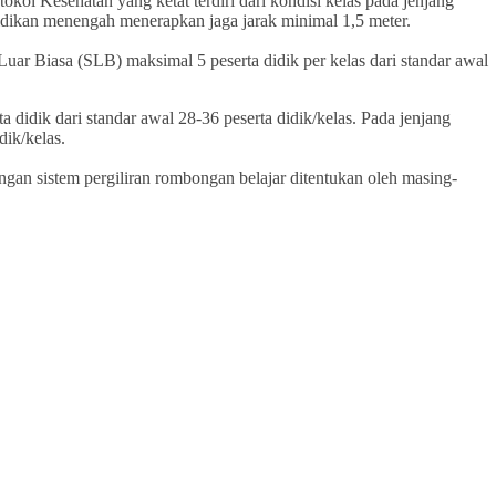
kol Kesehatan yang ketat terdiri dari kondisi kelas pada jenjang
idikan menengah menerapkan jaga jarak minimal 1,5 meter.
Luar Biasa (SLB) maksimal 5 peserta didik per kelas dari standar awal
didik dari standar awal 28-36 peserta didik/kelas. Pada jenjang
dik/kelas.
ngan sistem pergiliran rombongan belajar ditentukan oleh masing-