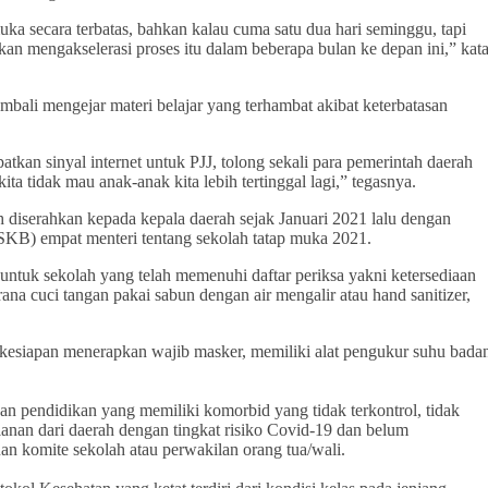
a secara terbatas, bahkan kalau cuma satu dua hari seminggu, tapi
akan mengakselerasi proses itu dalam beberapa bulan ke depan ini,” kat
li mengejar materi belajar yang terhambat akibat keterbatasan
tkan sinyal internet untuk PJJ, tolong sekali para pemerintah daerah
ta tidak mau anak-anak kita lebih tertinggal lagi,” tegasnya.
h diserahkan kepada kepala daerah sejak Januari 2021 lalu dengan
(SKB) empat menteri tentang sekolah tatap muka 2021.
untuk sekolah yang telah memenuhi daftar periksa yakni ketersediaan
sarana cuci tangan pakai sabun dengan air mengalir atau hand sanitizer,
 kesiapan menerapkan wajib masker, memiliki alat pengukur suhu bada
an pendidikan yang memiliki komorbid yang tidak terkontrol, tidak
lanan dari daerah dengan tingkat risiko Covid-19 dan belum
uan komite sekolah atau perwakilan orang tua/wali.