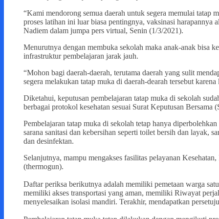
“Kami mendorong semua daerah untuk segera memulai tatap muk
proses latihan ini luar biasa pentingnya, vaksinasi harapannya 
Nadiem dalam jumpa pers virtual, Senin (1/3/2021).
Menurutnya dengan membuka sekolah maka anak-anak bisa kemba
infrastruktur pembelajaran jarak jauh.
“Mohon bagi daerah-daerah, terutama daerah yang sulit mendapa
segera melakukan tatap muka di daerah-dearah tersebut karena ki
Diketahui, keputusan pembelajaran tatap muka di sekolah suda
berbagai protokol kesehatan sesuai Surat Keputusan Bersama 
Pembelajaran tatap muka di sekolah tetap hanya diperbolehkan 
sarana sanitasi dan kebersihan seperti toilet bersih dan layak, 
dan desinfektan.
Selanjutnya, mampu mengakses fasilitas pelayanan Kesehatan,
(thermogun).
Daftar periksa berikutnya adalah memiliki pemetaan warga satu
memiliki akses transportasi yang aman, memiliki Riwayat perja
menyelesaikan isolasi mandiri. Terakhir, mendapatkan persetuj