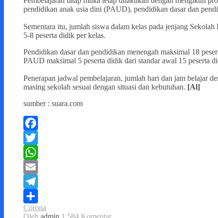
Pembelajaran tatap muka tetap dilakukan dengan mengikuti proto
pendidikan anak usia dini (PAUD), pendidikan dasar dan pend
Sementara itu, jumlah siswa dalam kelas pada jenjang Sekolah 
5-8 peserta didik per kelas.
Pendidikan dasar dan pendidikan menengah maksimal 18 peserta 
PAUD maksimal 5 peserta didik dari standar awal 15 peserta di
Penerapan jadwal pembelajaran, jumlah hari dan jam belajar de
masing sekolah sesuai dengan situasi dan kebutuhan.
[Al]
sumber : suara.com
Facebook
Twitter
WhatsApp
Email
Telegram
Corona
Share
Oleh
admin
1,584 Komentar