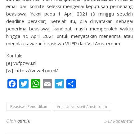
email dari komite seleksi mengenai keputusan pemenang
beasiswa. Yakni pada 1 April 2021 (8 minggu setelah
deadline berakhir). Setelah itu, bila dinyatakan sebagai
penerima beasiswa, kandidat masih memperoleh waktu
hingga 15 April 2021 untuk menyatakan menerima atau
menolak tawaran beasiswa VUFP dari VU Amsterdam.
Kontak:
[e] vufp@vu.nl
[w] https://vuweb.vu.nl/
Facebook
Twitter
WhatsApp
Email
Telegram
Share
Beasiswa Pendidikan
Vrije Universiteit Amsterdam
Oleh
admin
543 Komentar