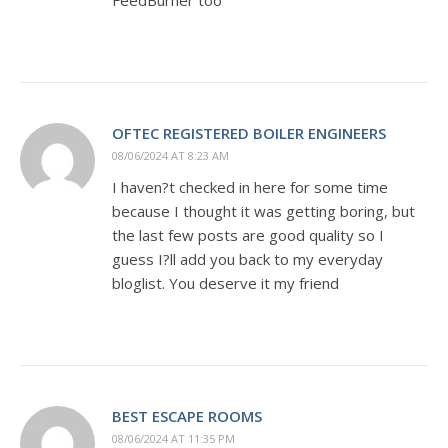
FeedBurner too
OFTEC REGISTERED BOILER ENGINEERS
08/06/2024 AT 8:23 AM
I haven?t checked in here for some time
because I thought it was getting boring, but
the last few posts are good quality so I
guess I?ll add you back to my everyday
bloglist. You deserve it my friend
BEST ESCAPE ROOMS
08/06/2024 AT 11:35 PM