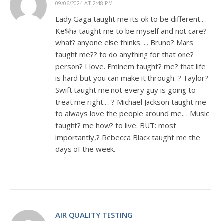
09/06/2024 AT 2:48 PM
Lady Gaga taught me its ok to be different.. .
Ke$ha taught me to be myself and not care?
what? anyone else thinks. . . Bruno? Mars
taught me?? to do anything for that one?
person? I love. Eminem taught? me? that life
is hard but you can make it through. ? Taylor?
Swift taught me not every guy is going to
treat me right.. . ? Michael Jackson taught me
to always love the people around me.. . Music
taught? me how? to live. BUT: most
importantly,? Rebecca Black taught me the
days of the week.
AIR QUALITY TESTING