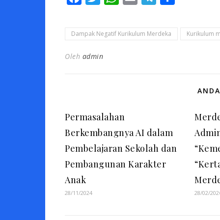
Dampak Negatif Kurikulum Merdeka
Kurikulum 
Oleh
admin
ANDA
Permasalahan
Merde
Berkembangnya AI dalam
Admin
Pembelajaran Sekolah dan
“Keme
Pembangunan Karakter
“Kert
Anak
Merde
28/11/2024
28/02/202