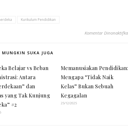
merdeka
Kurikulum Pendidikan
Komentar Dinonaktifk
 MUNGKIN SUKA JUGA
ka Belajar vs Beban
Memanusiakan Pendidikan
istrasi: Antara
Mengapa “Tidak Naik
rdekaan” dan
Kelas” Bukan Sebuah
as yang Tak Kunjung
Kegagalan
25/12/2025
ka” #2
6