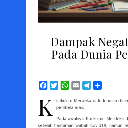
Dampak Negat
Pada Dunia Pe
Facebook
Twitter
WhatsApp
Email
Telegram
Share
K
urikulum Merdeka di Indonesia dira
pembelajaran.
Pada awalnya Kurikulum Merdeka di
setelah hantaman wabah Covid19, namun te